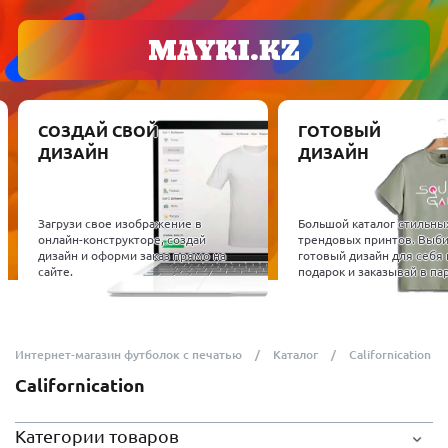
СОЗДАЙ СВОЙ
ГОТОВЫЙ
ДИЗАЙН
ДИЗАЙН
Загрузи свое изображение в
Большой каталог стильны
онлайн-конструкторе, создай
трендовых принтов. Выб
дизайн и оформи заказ прямо на
готовый дизайн для себя 
сайте.
подарок и заказывай в пар
Интернет-магазин футболок с печатью
Каталог
Californication
Californication
Категории товаров