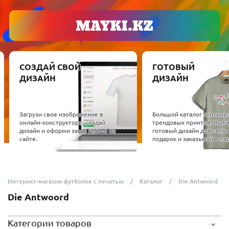
СОЗДАЙ СВОЙ
ГОТОВЫЙ
ДИЗАЙН
ДИЗАЙН
Загрузи свое изображение в
Большой каталог стильны
онлайн-конструкторе, создай
трендовых принтов. Выб
дизайн и оформи заказ прямо на
готовый дизайн для себя 
сайте.
подарок и заказывай в пар
Интернет-магазин футболок с печатью
Каталог
Die Antwoord
Die Antwoord
Категории товаров