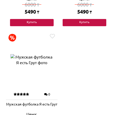
6000
6000
₸
₸
5490
5490
₸
₸
Купить
Купить
0
Мужская футболка Я есть Грут
Цена: