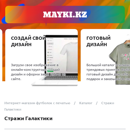
СОЗДАЙ СВОЙ
ГОТОВЫЙ
ДИЗАЙН
ДИЗАЙН
Загрузи свое изображение в
Большой каталог стильны
онлайн-конструкторе, создай
трендовых принтов. Выб
дизайн и оформи заказ прямо на
готовый дизайн для себя 
сайте.
подарок и заказывай в пар
Интернет-магазин футболок с печатью
Каталог
Стражи
Галактики
Стражи Галактики