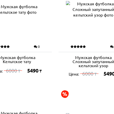
0
Мужская футболка
Мужская футболка
Кельтское тату
Сложный запутанны
кельтский узор
6000
5490
а:
₸
₸
6000
549
Цена:
₸