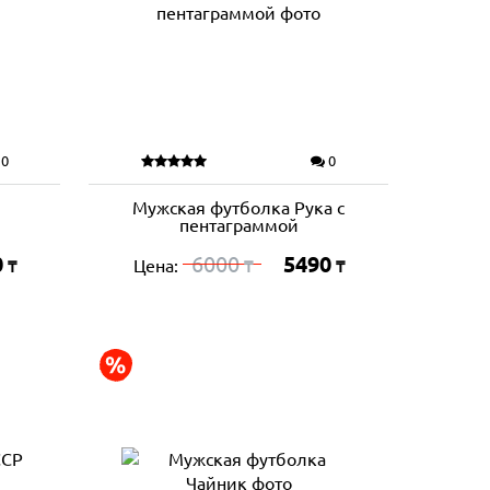
0
0
Мужская футболка Рука с
пентаграммой
0
6000
5490
Цена:
₸
₸
₸