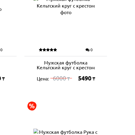
0
0
Мужская футболка
Кельтский круг с крестом
0
6000
5490
Цена:
₸
₸
₸