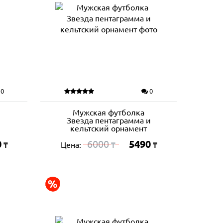
0
0
Мужская футболка
й
Звезда пентаграмма и
кельтский орнамент
0
6000
5490
Цена:
₸
₸
₸