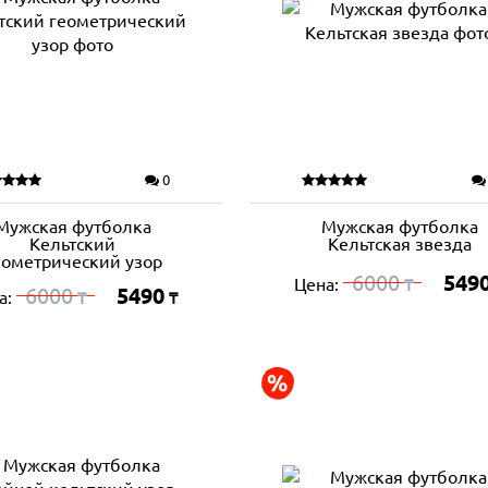
0
Мужская футболка
Мужская футболка
Кельтский
Кельтская звезда
еометрический узор
6000
549
Цена:
₸
6000
5490
а:
₸
₸