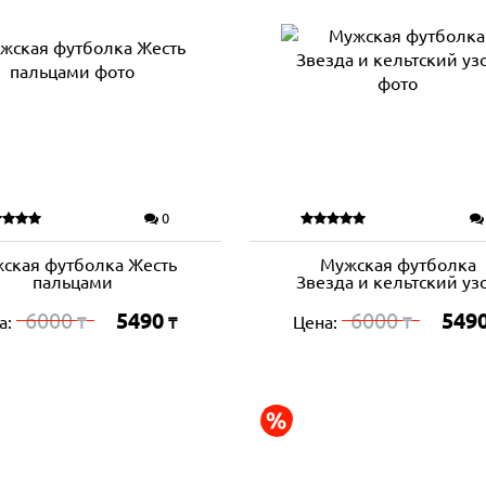
0
ская футболка Жесть
Мужская футболка
пальцами
Звезда и кельтский уз
6000
5490
6000
549
а:
Цена:
₸
₸
₸