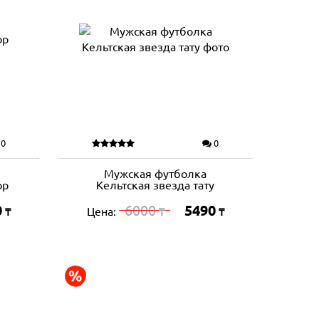
0
0
Мужская футболка
ор
Кельтская звезда тату
0
6000
5490
Цена:
₸
₸
₸