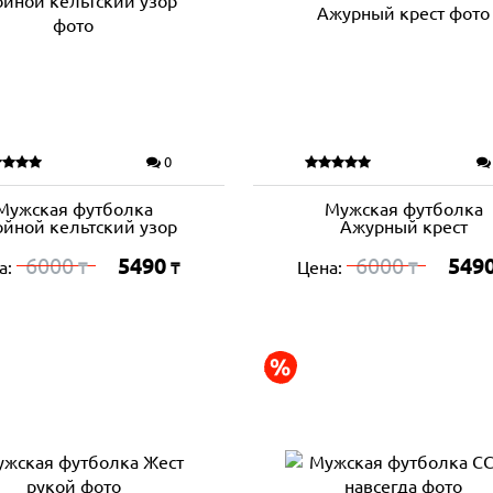
0
Мужская футболка
Мужская футболка
йной кельтский узор
Ажурный крест
6000
5490
6000
549
а:
Цена:
₸
₸
₸