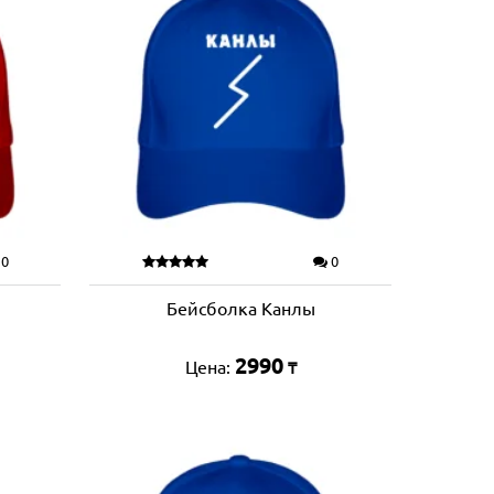
0
0
Бейсболка Канлы
2990
Цена:
₸