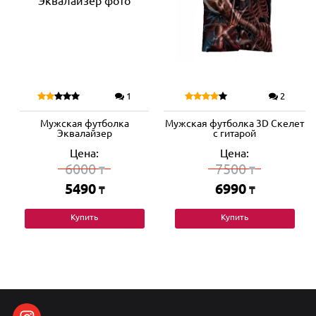
1
2
Мужская футболка
Мужская футболка 3D Скелет
Эквалайзер
с гитарой
Цена:
Цена:
6000
7500
₸
₸
5490
6990
₸
₸
Купить
Купить