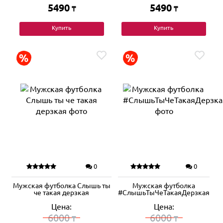
5490
5490
₸
₸
Купить
Купить
0
0
Мужская футболка Слышь ты
Мужская футболка
че такая дерзкая
#СлышьТыЧеТакаяДерзкая
Цена:
Цена:
6000
6000
₸
₸