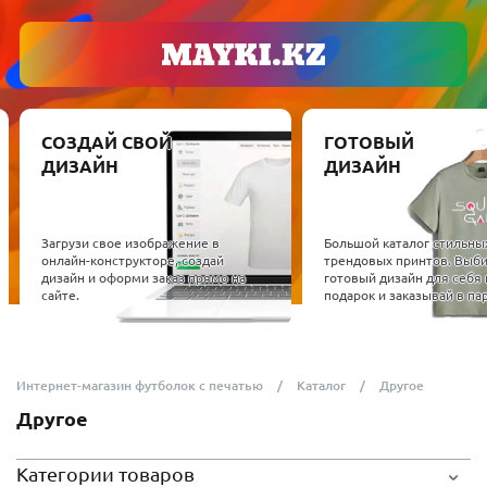
СОЗДАЙ СВОЙ
ГОТОВЫЙ
ДИЗАЙН
ДИЗАЙН
Загрузи свое изображение в
Большой каталог стильны
онлайн-конструкторе, создай
трендовых принтов. Выб
дизайн и оформи заказ прямо на
готовый дизайн для себя 
сайте.
подарок и заказывай в пар
Интернет-магазин футболок с печатью
Каталог
Другое
Другое
Категории товаров