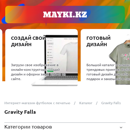
СОЗДАЙ СВОЙ
ГОТОВЫЙ
ДИЗАЙН
ДИЗАЙН
Загрузи свое изображение в
Большой каталог стильны
онлайн-конструкторе, создай
трендовых принтов. Выб
дизайн и оформи заказ прямо на
готовый дизайн для себя 
сайте.
подарок и заказывай в пар
Интернет-магазин футболок с печатью
Каталог
Gravity Falls
Gravity Falls
Категории товаров