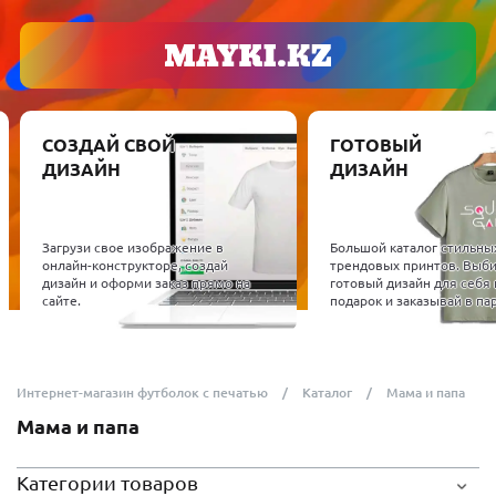
СОЗДАЙ СВОЙ
ГОТОВЫЙ
ДИЗАЙН
ДИЗАЙН
Загрузи свое изображение в
Большой каталог стильны
онлайн-конструкторе, создай
трендовых принтов. Выб
дизайн и оформи заказ прямо на
готовый дизайн для себя 
сайте.
подарок и заказывай в пар
Интернет-магазин футболок с печатью
Каталог
Мама и папа
Мама и папа
Категории товаров