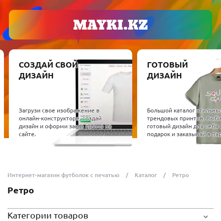
СОЗДАЙ СВОЙ
ГОТОВЫЙ
ДИЗАЙН
ДИЗАЙН
Загрузи свое изображение в
Большой каталог стильны
онлайн-конструкторе, создай
трендовых принтов. Выб
дизайн и оформи заказ прямо на
готовый дизайн для себя 
сайте.
подарок и заказывай в пар
Интернет-магазин футболок с печатью
Каталог
Ретро
Ретро
Категории товаров