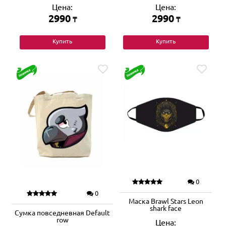
Цена:
Цена:
2990
2990
₸
₸
Купить
Купить
0
0
Маска Brawl Stars Leon
shark face
Сумка повседневная Default
row
Цена: