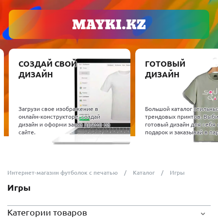
ГОТОВЫЙ
ОБОРУДО
ДИЗАЙН
МАТЕРИ
Проверенное 
оборудование,
 в
Большой каталог стильных и
работаем. Под
дай
трендовых принтов. Выбирай
сублимационн
ямо на
готовый дизайн для себя или в
термопрессы 
подарок и заказывай в пару кликов.
материалы.
Интернет-магазин футболок с печатью
Каталог
Игры
Игры
Категории товаров