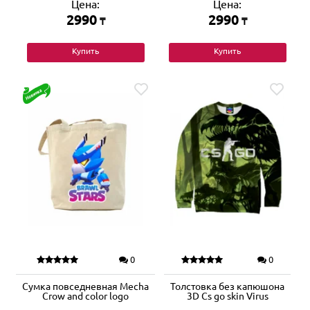
Цена:
Цена:
2990
2990
₸
₸
Купить
Купить
0
0
Сумка повседневная Mecha
Толстовка без капюшона
Crow and color logo
3D Cs go skin Virus