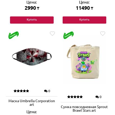
Цена:
Цена:
2990
11490
₸
₸
Купить
Купить
0
0
Маска Umbrella Corporation
art
Сумка повседневная Sprout
Brawl Stars art
Цена: