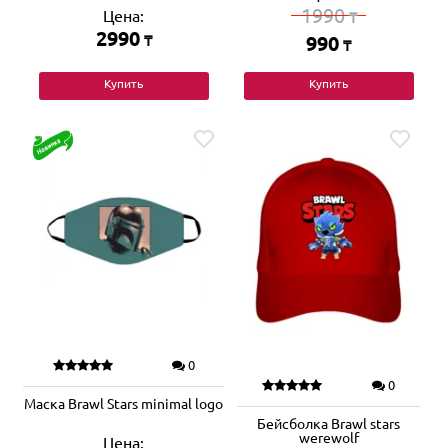
1990
Цена:
₸
2990
₸
990
₸
Купить
Купить
0
0
Маска Brawl Stars minimal logo
Бейсболка Brawl stars
werewolf
Цена: