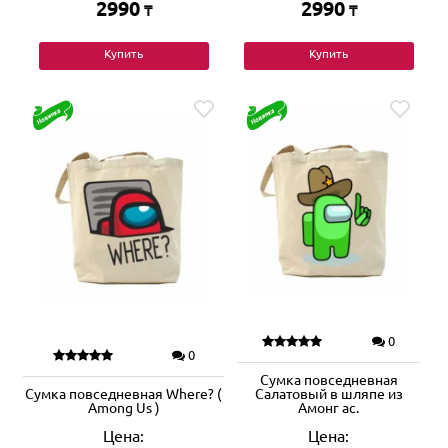
2990
2990
₸
₸
Купить
Купить
0
0
Сумка повседневная
Сумка повседневная Where? (
Салатовый в шляпе из
Among Us )
Амонг ас.
Цена:
Цена: