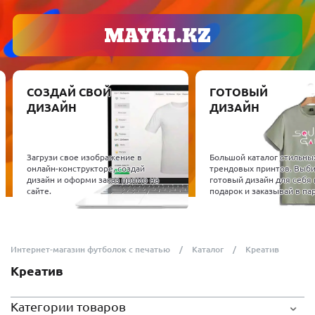
СОЗДАЙ СВОЙ
ГОТОВЫЙ
ДИЗАЙН
ДИЗАЙН
Загрузи свое изображение в
Большой каталог стильных 
онлайн-конструкторе, создай
трендовых принтов. Выбир
дизайн и оформи заказ прямо на
готовый дизайн для себя и
сайте.
подарок и заказывай в пару
Интернет-магазин футболок с печатью
Каталог
Креатив
Креатив
Категории товаров