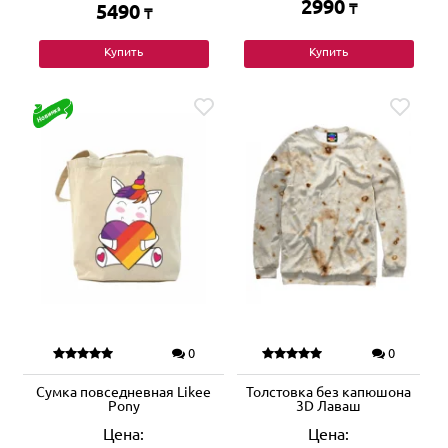
2990
5490
₸
₸
Купить
Купить
0
0
Сумка повседневная Likee
Толстовка без капюшона
Pony
3D Лаваш
Цена:
Цена: