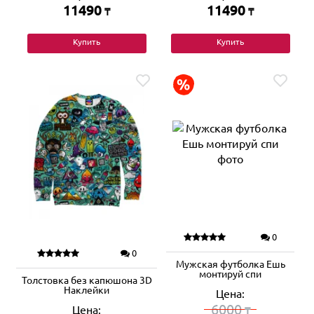
11490
11490
₸
₸
Купить
Купить
0
0
Мужская футболка Ешь
монтируй спи
Толстовка без капюшона 3D
Наклейки
Цена:
6000
Цена:
₸