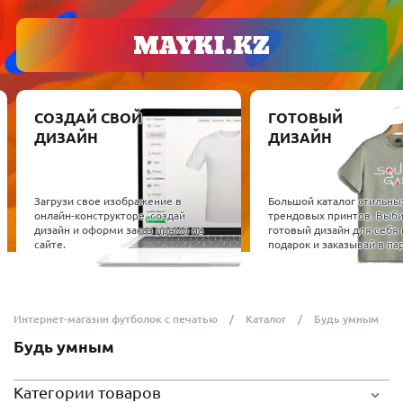
СОЗДАЙ СВОЙ
ГОТОВЫЙ
ДИЗАЙН
ДИЗАЙН
Загрузи свое изображение в
Большой каталог стильны
онлайн-конструкторе, создай
трендовых принтов. Выб
дизайн и оформи заказ прямо на
готовый дизайн для себя 
сайте.
подарок и заказывай в пар
Интернет-магазин футболок с печатью
Каталог
Будь умным
Будь умным
Категории товаров