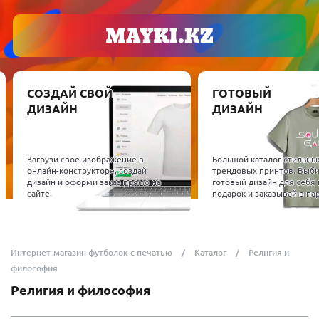
СОЗДАЙ СВОЙ
ГОТОВЫЙ
ДИЗАЙН
ДИЗАЙН
Загрузи свое изображение в
Большой каталог стильны
онлайн-конструкторе, создай
трендовых принтов. Выб
дизайн и оформи заказ прямо на
готовый дизайн для себя 
сайте.
подарок и заказывай в пар
Интернет-магазин футболок с печатью
Каталог
Религия и
философия
Религия и философия