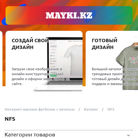
СОЗДАЙ СВОЙ
ГОТОВЫЙ
ДИЗАЙН
ДИЗАЙН
Загрузи свое изображение в
Большой каталог стильны
онлайн-конструкторе, создай
трендовых принтов. Выб
дизайн и оформи заказ прямо на
готовый дизайн для себя 
сайте.
подарок и заказывай в пар
Интернет-магазин футболок с печатью
Каталог
NFS
NFS
Категории товаров