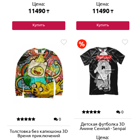
Цена:
Цена:
11490
11490
₸
₸
Купить
Купить
0
0
Детская футболка 3D
Аниме Семпай - Senpai
Толстовка без капюшона 3D
Время приключений
Цена: