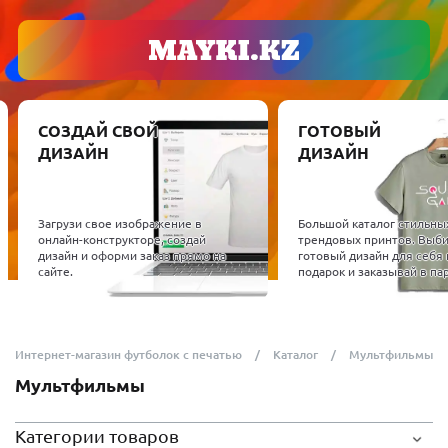
ГОТОВЫЙ
ОБОРУДОВАН
ДИЗАЙН
МАТЕРИАЛЫ
Проверенное поли
оборудование, на 
Большой каталог стильных и
работаем. Подбере
трендовых принтов. Выбирай
сублимационные п
а
готовый дизайн для себя или в
термопрессы и ра
подарок и заказывай в пару кликов.
материалы.
Интернет-магазин футболок с печатью
Каталог
Мультфильмы
Мультфильмы
Категории товаров