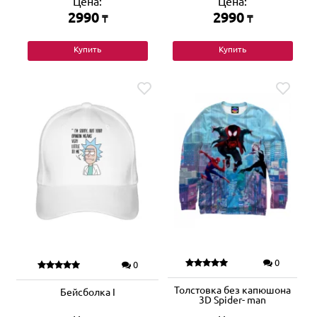
Цена:
Цена:
2990
2990
₸
₸
Купить
Купить
0
0
Толстовка без капюшона
Бейсболка I
3D Spider- man