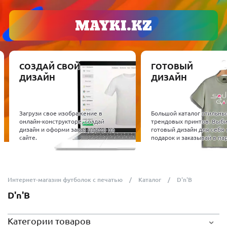
СОЗДАЙ СВОЙ
ГОТОВЫЙ
ДИЗАЙН
ДИЗАЙН
Загрузи свое изображение в
Большой каталог стильны
онлайн-конструкторе, создай
трендовых принтов. Выб
дизайн и оформи заказ прямо на
готовый дизайн для себя 
сайте.
подарок и заказывай в пар
Интернет-магазин футболок с печатью
Каталог
D'n'B
D'n'B
Категории товаров