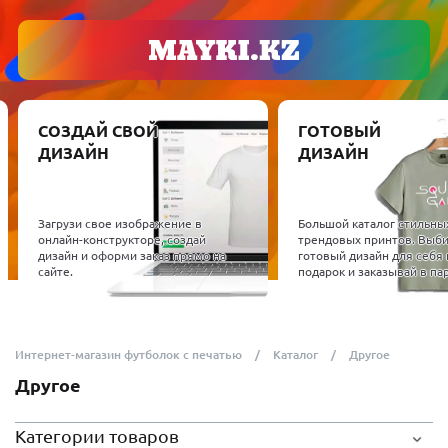
СОЗДАЙ СВОЙ
ГОТОВЫЙ
ДИЗАЙН
ДИЗАЙН
Загрузи свое изображение в
Большой каталог стильны
онлайн-конструкторе, создай
трендовых принтов. Выб
дизайн и оформи заказ прямо на
готовый дизайн для себя 
сайте.
подарок и заказывай в пар
Интернет-магазин футболок с печатью
Каталог
Другое
Другое
Категории товаров