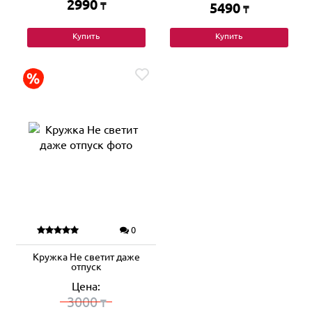
2990
₸
5490
₸
Купить
Купить
0
Кружка Не светит даже
отпуск
Цена:
3000
₸