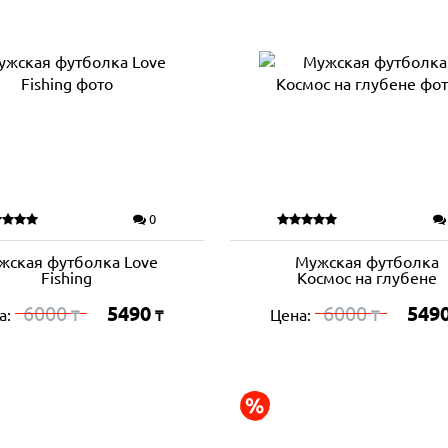
0
жская футболка Love
Мужская футболка
Fishing
Космос на глубене
6000
5490
6000
549
а:
Цена:
₸
₸
₸