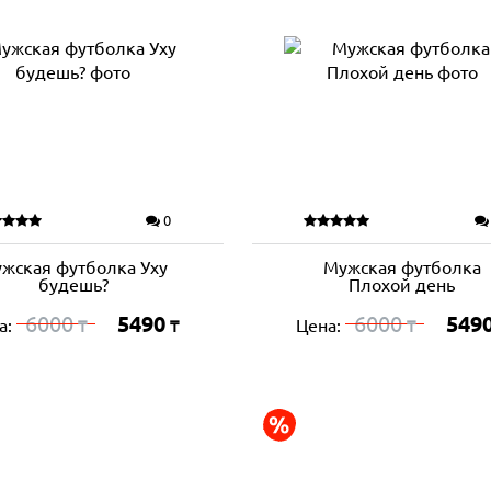
0
жская футболка Уху
Мужская футболка
будешь?
Плохой день
6000
5490
6000
549
а:
Цена:
₸
₸
₸