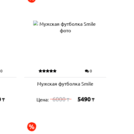
0
0
Мужская футболка Smile
0
6000
5490
Цена:
₸
₸
₸