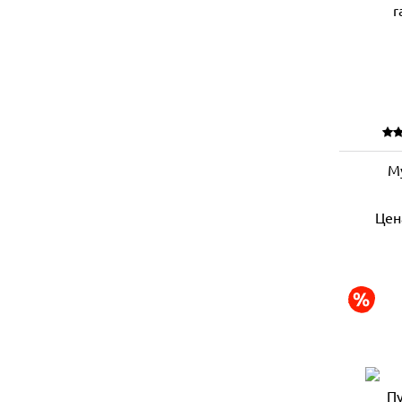
М
Цен