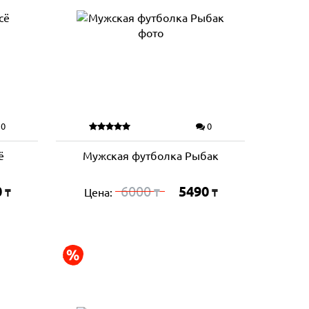
0
0
ё
Мужская футболка Рыбак
0
6000
5490
Цена:
₸
₸
₸