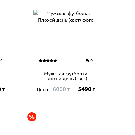
0
0
Мужская футболка
Плохой день (свет)
0
6000
5490
Цена:
₸
₸
₸