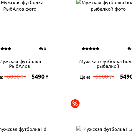
0
Мужская футболка
Мужская футболка Бол
РыбАлов
рыбалкой
6000
5490
6000
549
а:
Цена:
₸
₸
₸