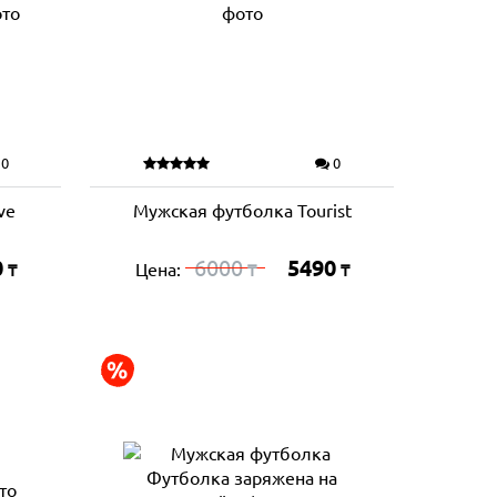
0
0
ve
Мужская футболка Tourist
0
6000
5490
Цена:
₸
₸
₸