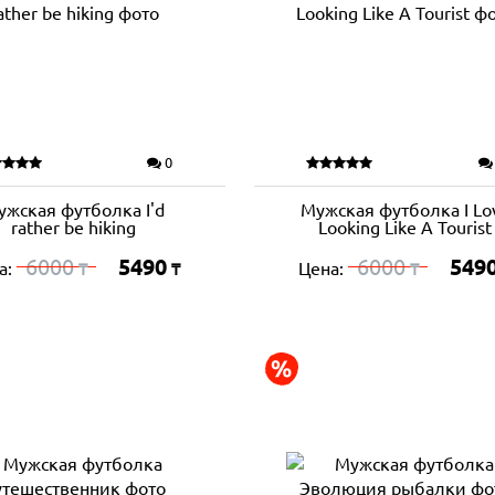
0
ужская футболка I'd
Мужская футболка I Lo
rather be hiking
Looking Like A Tourist
6000
5490
6000
549
а:
Цена:
₸
₸
₸