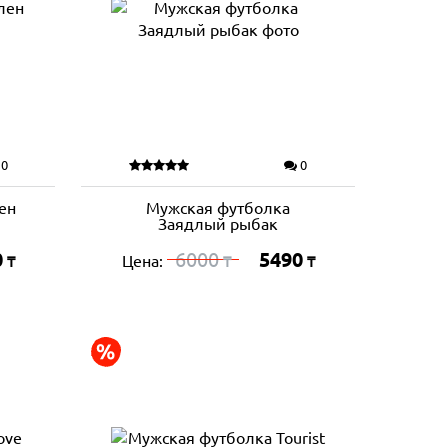
0
0
ен
Мужская футболка
Заядлый рыбак
0
6000
5490
Цена:
₸
₸
₸