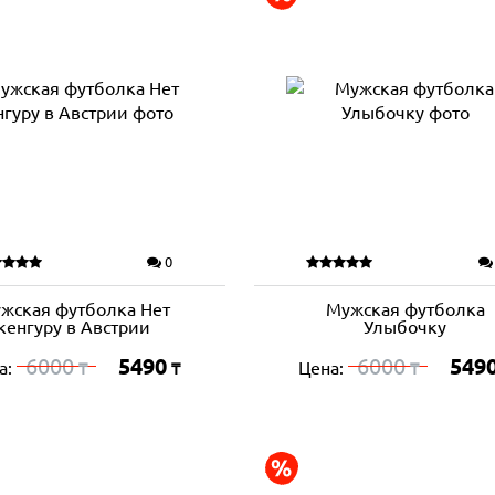
0
жская футболка Нет
Мужская футболка
кенгуру в Австрии
Улыбочку
6000
5490
6000
549
а:
Цена:
₸
₸
₸