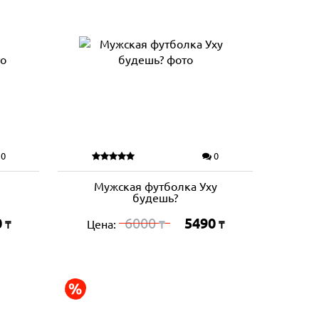
0
0
Мужская футболка Уху
будешь?
0
6000
5490
Цена:
₸
₸
₸