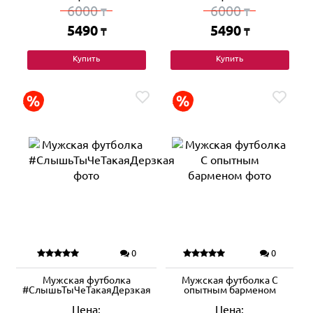
6000
6000
₸
₸
5490
5490
₸
₸
Купить
Купить
0
0
Мужская футболка
Мужская футболка С
#СлышьТыЧеТакаяДерзкая
опытным барменом
Цена:
Цена: