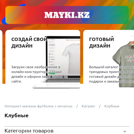
СОЗДАЙ СВОЙ
ГОТОВЫЙ
ДИЗАЙН
ДИЗАЙН
Загрузи свое изображение в
Большой каталог стильны
онлайн-конструкторе, создай
трендовых принтов. Выб
дизайн и оформи заказ прямо на
готовый дизайн для себя 
сайте.
подарок и заказывай в пар
Интернет-магазин футболок с печатью
Каталог
Клубные
Клубные
Категории товаров