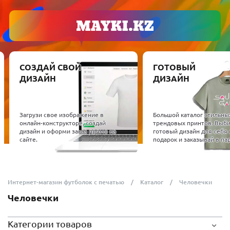
СОЗДАЙ СВОЙ
ГОТОВЫЙ
ДИЗАЙН
ДИЗАЙН
Загрузи свое изображение в
Большой каталог стильны
онлайн-конструкторе, создай
трендовых принтов. Выб
дизайн и оформи заказ прямо на
готовый дизайн для себя 
сайте.
подарок и заказывай в пар
Интернет-магазин футболок с печатью
Каталог
Человечки
Человечки
Категории товаров