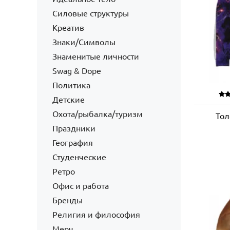
Силовые структуры
Креатив
Знаки/Символы
Знаменитые личности
Swag & Dope
Политика
Детские
Охота/рыбалка/туризм
Тол
Праздники
География
Студенческие
Ретро
Офис и работа
Бренды
Религия и философия
Мерч