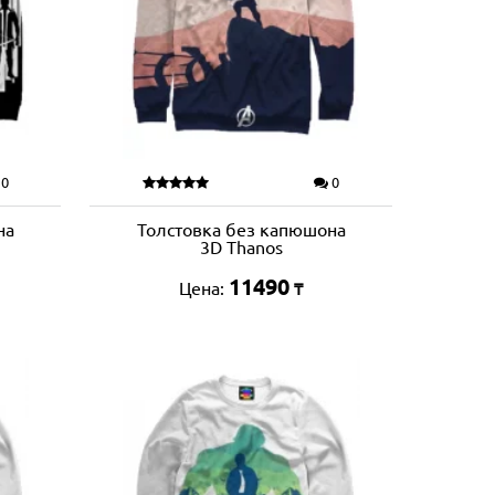
0
0
на
Толстовка без капюшона
3D Thanos
11490
Цена:
₸