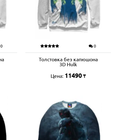
0
0
на
Толстовка без капюшона
3D Hulk
11490
Цена:
₸