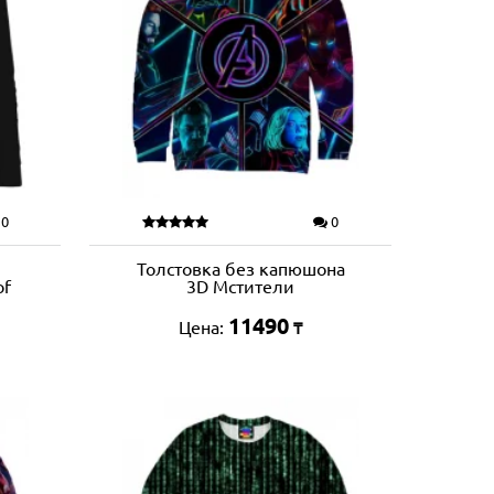
0
0
Толстовка без капюшона
of
3D Мстители
11490
Цена:
₸