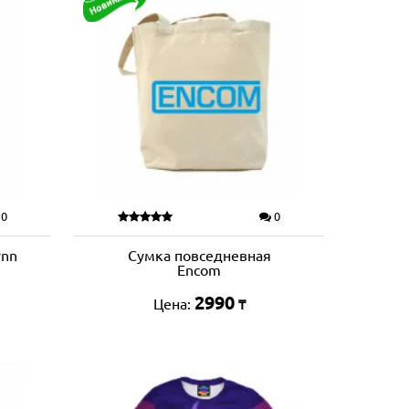
0
0
ynn
Сумка повседневная
Encom
2990
Цена:
₸