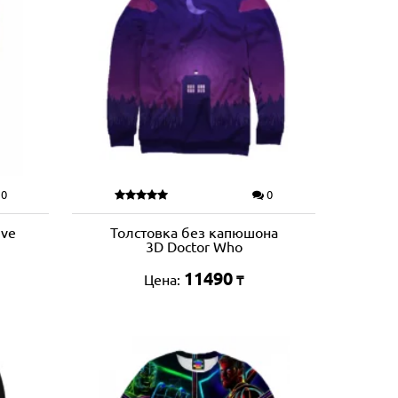
0
0
ive
Толстовка без капюшона
3D Doctor Who
11490
Цена:
₸