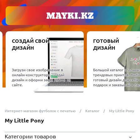
СОЗДАЙ СВОЙ
ГОТОВЫЙ
ДИЗАЙН
ДИЗАЙН
Загрузи свое изображение в
Большой каталог стильны
онлайн-конструкторе, создай
трендовых принтов. Выб
дизайн и оформи заказ прямо на
готовый дизайн для себя 
сайте.
подарок и заказывай в пар
Интернет-магазин футболок с печатью
Каталог
My Little Pony
My Little Pony
Категории товаров