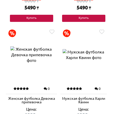
6000
6000
₸
₸
5490
5490
₸
₸
Купить
Купить
0
0
Женская футболка Девочка
Мужская футболка Харли
припевочка
Квинн
Цена:
Цена: