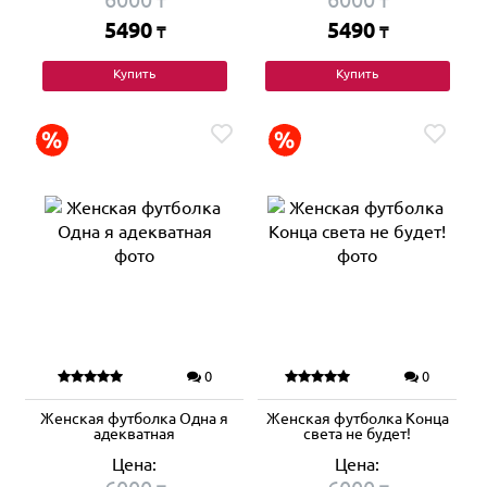
₸
₸
5490
5490
₸
₸
Купить
Купить
0
0
Женская футболка Одна я
Женская футболка Конца
адекватная
света не будет!
Цена:
Цена: