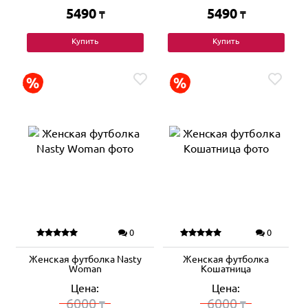
5490
5490
₸
₸
Купить
Купить
0
0
Женская футболка Nasty
Женская футболка
Woman
Кошатница
Цена:
Цена:
6000
6000
₸
₸