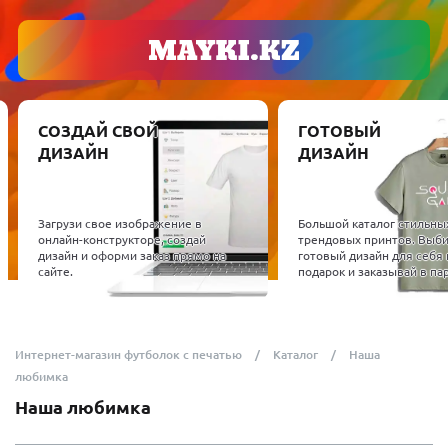
СОЗДАЙ СВОЙ
ГОТОВЫЙ
ДИЗАЙН
ДИЗАЙН
Загрузи свое изображение в
Большой каталог стильны
онлайн-конструкторе, создай
трендовых принтов. Выб
дизайн и оформи заказ прямо на
готовый дизайн для себя 
сайте.
подарок и заказывай в пар
Интернет-магазин футболок с печатью
Каталог
Наша
любимка
Наша любимка