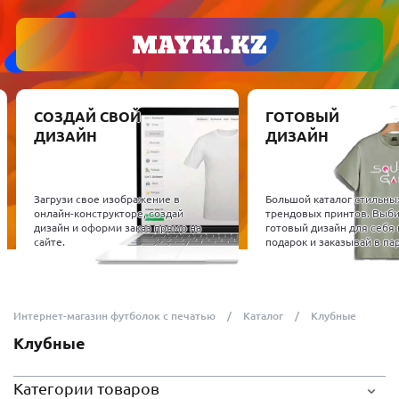
СОЗДАЙ СВОЙ
ГОТОВЫЙ
ДИЗАЙН
ДИЗАЙН
Загрузи свое изображение в
Большой каталог стильны
онлайн-конструкторе, создай
трендовых принтов. Выб
дизайн и оформи заказ прямо на
готовый дизайн для себя 
сайте.
подарок и заказывай в пар
Интернет-магазин футболок с печатью
Каталог
Клубные
Клубные
Категории товаров