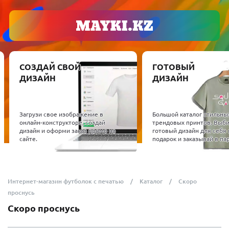
СОЗДАЙ СВОЙ
ГОТОВЫЙ
ДИЗАЙН
ДИЗАЙН
Загрузи свое изображение в
Большой каталог стильны
онлайн-конструкторе, создай
трендовых принтов. Выб
дизайн и оформи заказ прямо на
готовый дизайн для себя 
сайте.
подарок и заказывай в пар
Интернет-магазин футболок с печатью
Каталог
Скоро
проснусь
Скоро проснусь