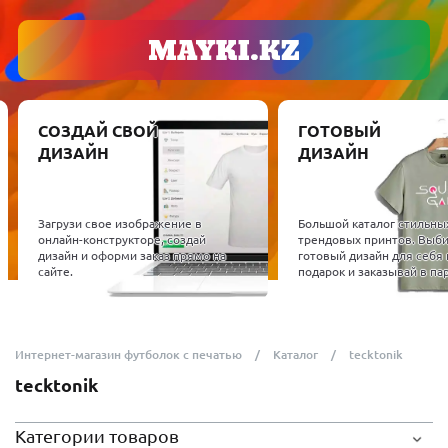
СОЗДАЙ СВОЙ
ГОТОВЫЙ
ДИЗАЙН
ДИЗАЙН
Загрузи свое изображение в
Большой каталог стильны
онлайн-конструкторе, создай
трендовых принтов. Выб
дизайн и оформи заказ прямо на
готовый дизайн для себя 
сайте.
подарок и заказывай в пар
Интернет-магазин футболок с печатью
Каталог
tecktonik
tecktonik
Категории товаров