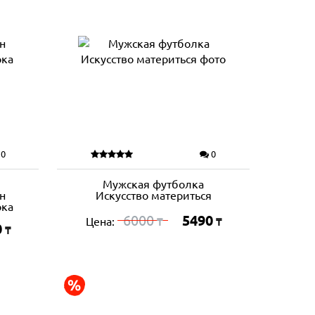
0
0
Мужская футболка
н
Искусство материться
ока
6000
5490
Цена:
₸
₸
0
₸