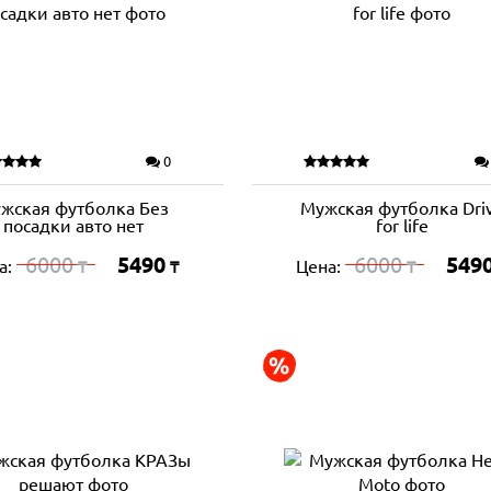
0
жская футболка Без
Мужская футболка Dri
посадки авто нет
for life
6000
5490
6000
549
а:
Цена:
₸
₸
₸