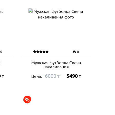
0
0
t
Мужская футболка Свеча
накаливания
0
6000
5490
Цена:
₸
₸
₸