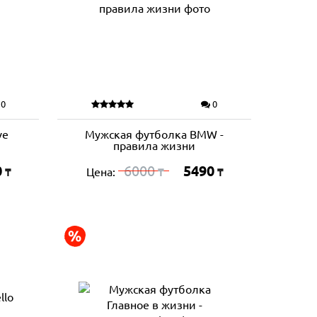
0
0
ve
Мужская футболка BMW -
правила жизни
0
6000
5490
Цена:
₸
₸
₸