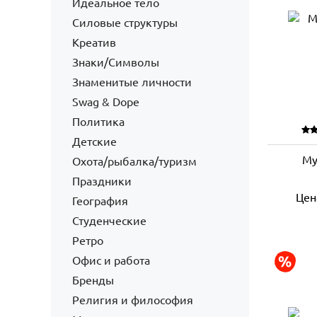
Идеальное тело
Силовые структуры
Креатив
Знаки/Символы
Знаменитые личности
Swag & Dope
Политика
Детские
Му
Охота/рыбалка/туризм
Праздники
Цен
География
Студенческие
Ретро
Офис и работа
Бренды
Религия и философия