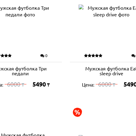
0
жская футболка Три
Мужская футболка Ea
педали
sleep drive
6000
5490
6000
549
а:
Цена:
₸
₸
₸