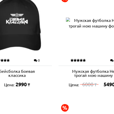
0
Бейсболка Боевая
Мужская футболка Н
классика
трогай мою машину
2990
6000
549
Цена:
Цена:
₸
₸