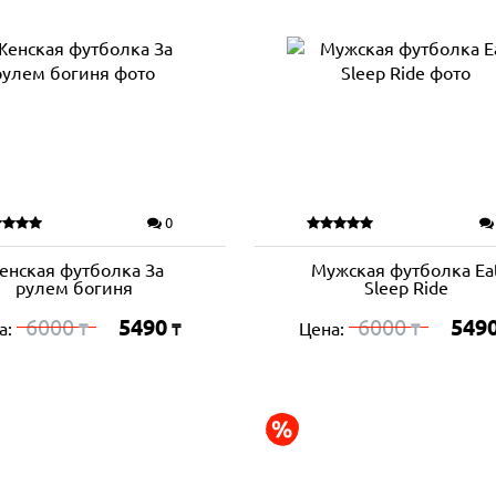
0
енская футболка За
Мужская футболка Ea
рулем богиня
Sleep Ride
6000
5490
6000
549
а:
Цена:
₸
₸
₸