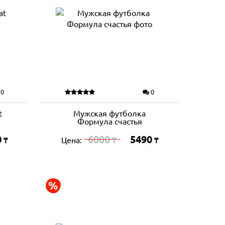
0
0
t
Мужская футболка
Формула счастья
0
6000
5490
Цена:
₸
₸
₸