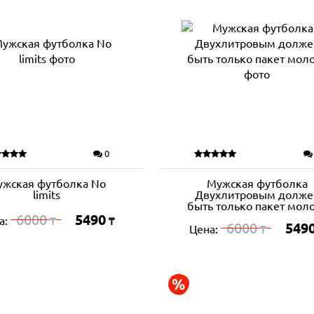
0
ужская футболка No
Мужская футболка
limits
Двухлитровым долже
быть только пакет мол
6000
5490
а:
₸
₸
6000
549
Цена:
₸