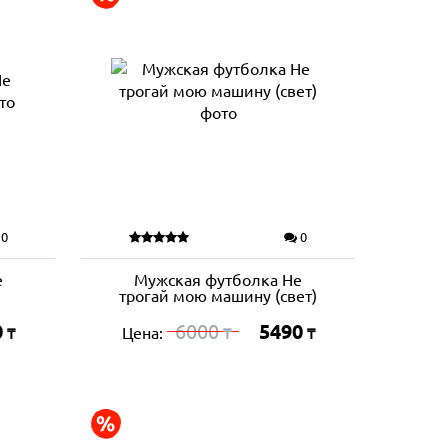
0
0
е
Мужская футболка Не
трогай мою машину (свет)
0
6000
5490
Цена:
₸
₸
₸