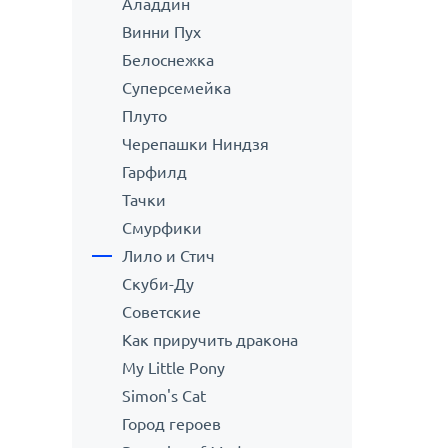
Аладдин
Винни Пух
Белоснежка
Суперсемейка
Плуто
Черепашки Ниндзя
Гарфилд
Тачки
Смурфики
Лило и Стич
Скуби-Ду
Советские
Как приручить дракона
My Little Pony
Simon's Cat
Город героев