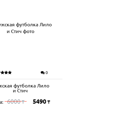
0
ская футболка Лило
и Стич
6000
5490
а:
₸
₸