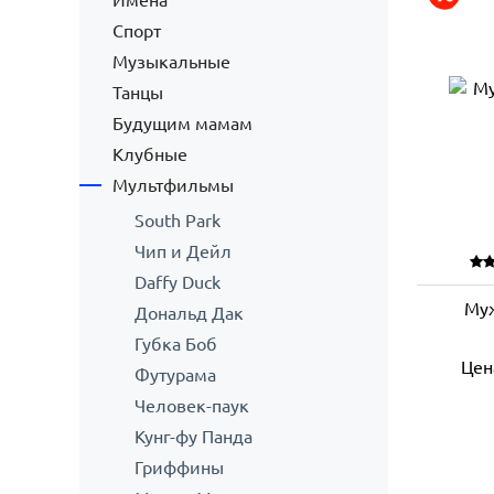
Имена
Спорт
Музыкальные
Танцы
Будущим мамам
Клубные
Мультфильмы
South Park
Чип и Дейл
Daffy Duck
Муж
Дональд Дак
Губка Боб
Цен
Футурама
Человек-паук
Кунг-фу Панда
Гриффины