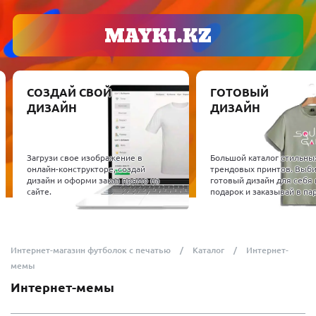
СОЗДАЙ СВОЙ
ГОТОВЫЙ
ДИЗАЙН
ДИЗАЙН
Загрузи свое изображение в
Большой каталог стильны
онлайн-конструкторе, создай
трендовых принтов. Выб
дизайн и оформи заказ прямо на
готовый дизайн для себя 
сайте.
подарок и заказывай в пар
Интернет-магазин футболок с печатью
Каталог
Интернет-
мемы
Интернет-мемы