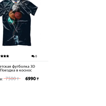
0
етская футболка 3D
Поездка в космос
7500
6990
а:
₸
₸