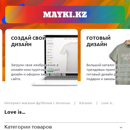
СОЗДАЙ СВОЙ
ГОТОВЫЙ
ДИЗАЙН
ДИЗАЙН
Загрузи свое изображение в
Большой каталог стильны
онлайн-конструкторе, создай
трендовых принтов. Выб
дизайн и оформи заказ прямо на
готовый дизайн для себя 
сайте.
подарок и заказывай в пар
Интернет-магазин футболок с печатью
Каталог
Love is...
Love is...
Категории товаров