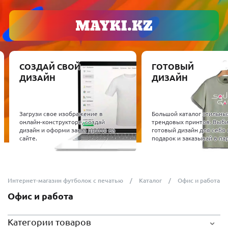
СОЗДАЙ СВОЙ
ГОТОВЫЙ
ДИЗАЙН
ДИЗАЙН
Загрузи свое изображение в
Большой каталог стильны
онлайн-конструкторе, создай
трендовых принтов. Выб
дизайн и оформи заказ прямо на
готовый дизайн для себя 
сайте.
подарок и заказывай в пар
Интернет-магазин футболок с печатью
Каталог
Офис и работа
Офис и работа
Категории товаров