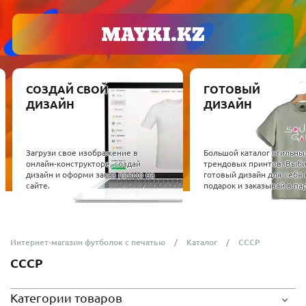
СОЗДАЙ СВОЙ
ГОТОВЫЙ
ДИЗАЙН
ДИЗАЙН
Загрузи свое изображение в
Большой каталог стильны
онлайн-конструкторе, создай
трендовых принтов. Выб
дизайн и оформи заказ прямо на
готовый дизайн для себя 
сайте.
подарок и заказывай в пар
Интернет-магазин футболок с печатью
Каталог
СССР
СССР
Категории товаров