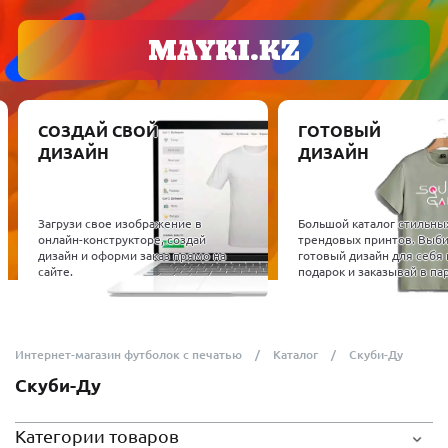
СОЗДАЙ СВОЙ
ГОТОВЫЙ
ДИЗАЙН
ДИЗАЙН
Загрузи свое изображение в
Большой каталог стильны
онлайн-конструкторе, создай
трендовых принтов. Выб
дизайн и оформи заказ прямо на
готовый дизайн для себя 
сайте.
подарок и заказывай в пар
Интернет-магазин футболок с печатью
Каталог
Скуби-Ду
Скуби-Ду
Категории товаров