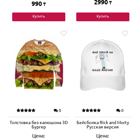
2990
990
₸
₸
Купить
Купить
0
0
Толстовка без капюшона 3D
Бейсболка Rick and Morty
Бургер
Русская версия
Цена:
Цена: