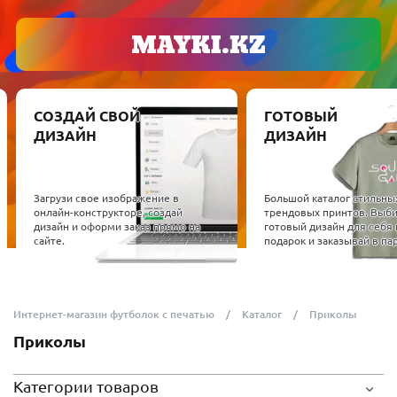
СОЗДАЙ СВОЙ
ГОТОВЫЙ
ДИЗАЙН
ДИЗАЙН
Загрузи свое изображение в
Большой каталог стильны
онлайн-конструкторе, создай
трендовых принтов. Выб
дизайн и оформи заказ прямо на
готовый дизайн для себя 
сайте.
подарок и заказывай в пар
Интернет-магазин футболок с печатью
Каталог
Приколы
Приколы
Категории товаров