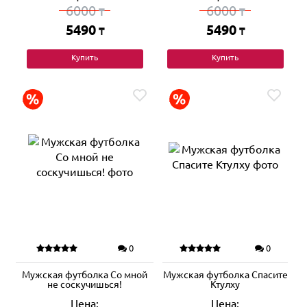
6000
6000
₸
₸
5490
5490
₸
₸
Купить
Купить
0
0
Мужская футболка Со мной
Мужская футболка Спасите
не соскучишься!
Ктулху
Цена:
Цена: