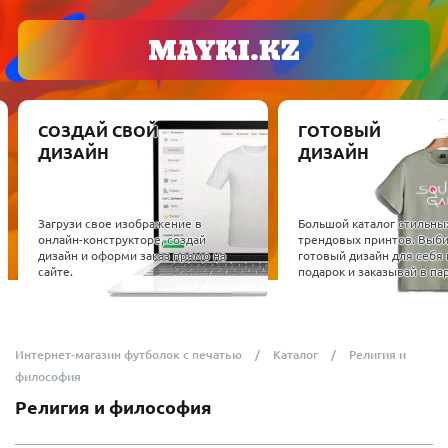
СОЗДАЙ СВОЙ
ГОТОВЫЙ
ДИЗАЙН
ДИЗАЙН
Загрузи свое изображение в
Большой каталог стильны
онлайн-конструкторе, создай
трендовых принтов. Выб
дизайн и оформи заказ прямо на
готовый дизайн для себя 
сайте.
подарок и заказывай в пар
Интернет-магазин футболок с печатью
Каталог
Религия и
философия
Религия и философия