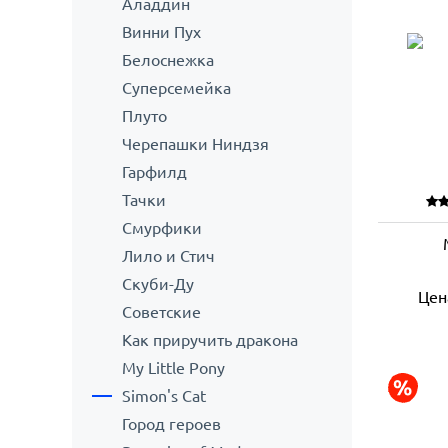
Аладдин
Винни Пух
Белоснежка
Суперсемейка
Плуто
Черепашки Ниндзя
Гарфилд
Тачки
Смурфики
Лило и Стич
Скуби-Ду
Цен
Советские
Как приручить дракона
My Little Pony
Simon's Cat
Город героев