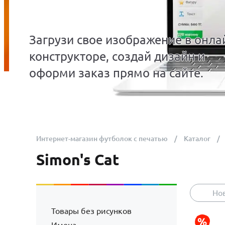
Загрузи свое изображение в онла
конструкторе, создай дизайн и
оформи заказ прямо на сайте.
Интернет-магазин футболок с печатью
Каталог
Simon's Cat
Но
Товары без рисунков