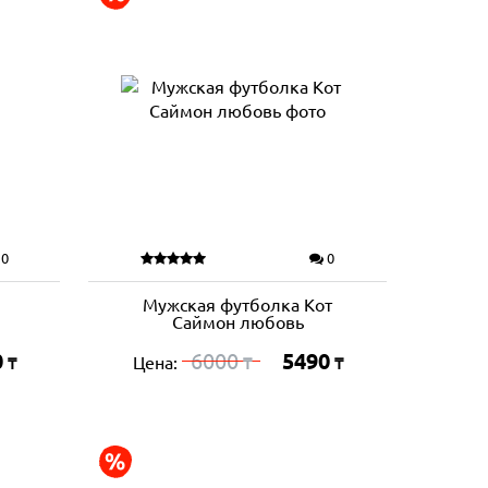
0
0
Мужская футболка Кот
Саймон любовь
0
6000
5490
Цена:
₸
₸
₸