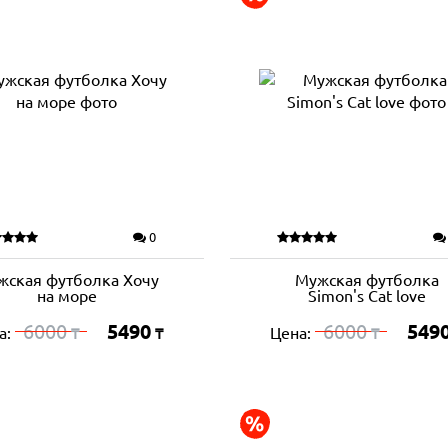
0
жская футболка Хочу
Мужская футболка
на море
Simon's Cat love
6000
5490
6000
549
а:
Цена:
₸
₸
₸