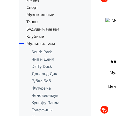
Имена
Спорт
Музыкальные
Танцы
Будущим мамам
Клубные
Мультфильмы
South Park
Чип и Дейл
Daffy Duck
Му
Дональд Дак
Губка Боб
Цен
Футурама
Человек-паук
Кунг-фу Панда
Гриффины