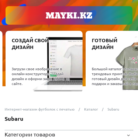
СОЗДАЙ СВОЙ
ГОТОВЫЙ
ДИЗАЙН
ДИЗАЙН
Загрузи свое изображение в
Большой каталог стильны
онлайн-конструкторе, создай
трендовых принтов. Выб
дизайн и оформи заказ прямо на
готовый дизайн для себя 
сайте.
подарок и заказывай в пар
Интернет-магазин футболок с печатью
Каталог
Subaru
Subaru
Категории товаров