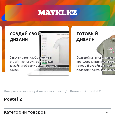
СОЗДАЙ СВОЙ
ГОТОВЫЙ
ДИЗАЙН
ДИЗАЙН
Загрузи свое изображение в
Большой каталог стильны
онлайн-конструкторе, создай
трендовых принтов. Выб
дизайн и оформи заказ прямо на
готовый дизайн для себя 
сайте.
подарок и заказывай в пар
Интернет-магазин футболок с печатью
Каталог
Postal 2
Postal 2
Категории товаров