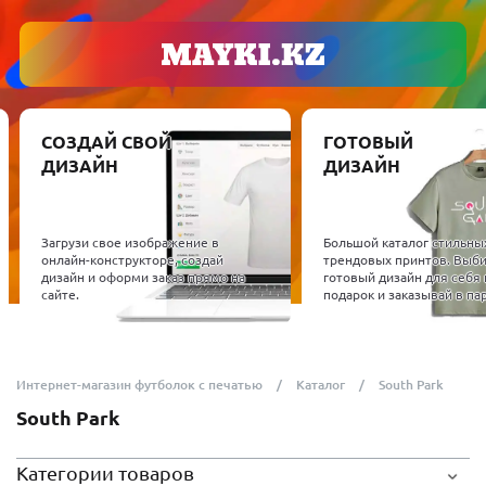
СОЗДАЙ СВОЙ
ГОТОВЫЙ
ДИЗАЙН
ДИЗАЙН
Загрузи свое изображение в
Большой каталог стильны
онлайн-конструкторе, создай
трендовых принтов. Выб
дизайн и оформи заказ прямо на
готовый дизайн для себя 
сайте.
подарок и заказывай в пар
Интернет-магазин футболок с печатью
Каталог
South Park
South Park
Категории товаров