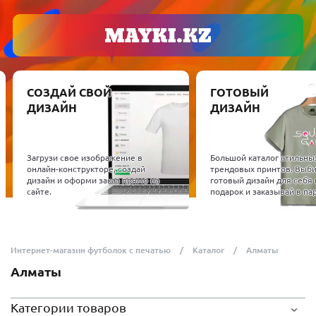
СОЗДАЙ СВОЙ
ГОТОВЫЙ
ДИЗАЙН
ДИЗАЙН
Загрузи свое изображение в
Большой каталог стильны
онлайн-конструкторе, создай
трендовых принтов. Выб
дизайн и оформи заказ прямо на
готовый дизайн для себя 
сайте.
подарок и заказывай в пар
Интернет-магазин футболок с печатью
Каталог
Алматы
Алматы
Категории товаров