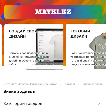
СОЗДАЙ СВОЙ
ГОТОВЫЙ
ДИЗАЙН
ДИЗАЙН
Загрузи свое изображение в
Большой каталог стильны
онлайн-конструкторе, создай
трендовых принтов. Выб
дизайн и оформи заказ прямо на
готовый дизайн для себя 
сайте.
подарок и заказывай в пар
Интернет-магазин футболок с печатью
Каталог
Знаки зодиака
Знаки зодиака
Категории товаров