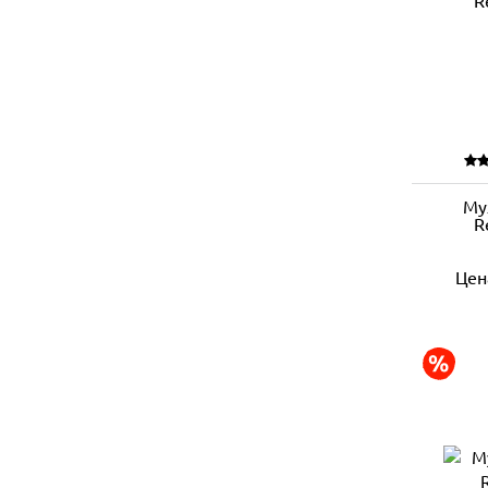
Му
R
Цен