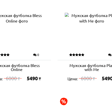
0
ская футболка Bless
Мужская футболка Pla
Online
with Me
6000
5490
6000
549
а:
Цена:
₸
₸
₸