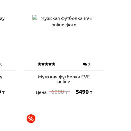
0
0
y
Мужская футболка EVE
online
0
6000
5490
Цена:
₸
₸
₸