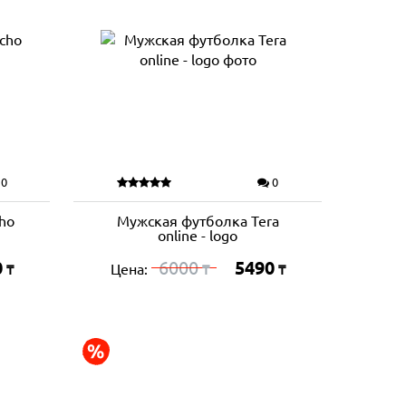
0
0
ho
Мужская футболка Tera
online - logo
0
6000
5490
Цена:
₸
₸
₸