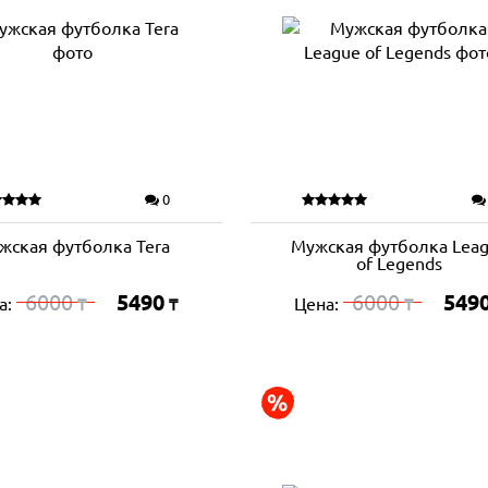
0
жская футболка Tera
Мужская футболка Lea
of Legends
6000
5490
6000
549
а:
Цена:
₸
₸
₸