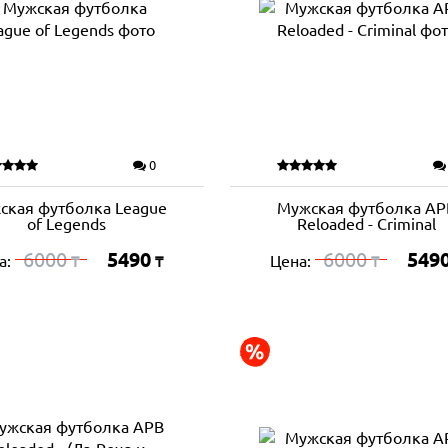
0
ская футболка League
Мужская футболка AP
of Legends
Reloaded - Criminal
6000
5490
6000
549
а:
Цена:
₸
₸
₸