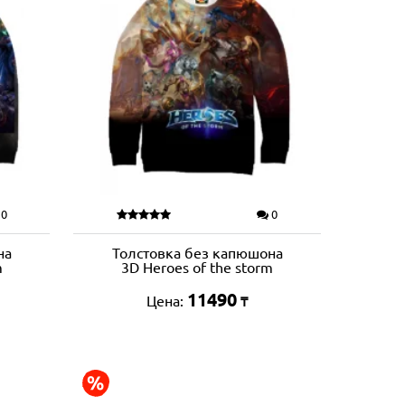
0
0
на
Толстовка без капюшона
m
3D Heroes of the storm
11490
Цена:
₸