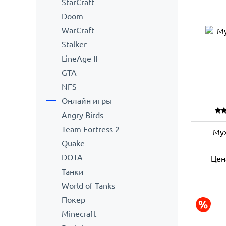
StarCraft
Doom
WarCraft
Stalker
LineAge II
GTA
NFS
Онлайн игры
Angry Birds
Team Fortress 2
Муж
Quake
DOTA
Цен
Танки
World of Tanks
Покер
Minecraft