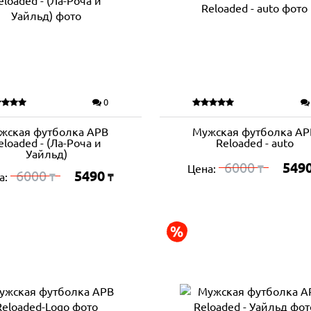
0
жская футболка APB
Мужская футболка AP
eloaded - (Ла-Роча и
Reloaded - auto
Уайльд)
6000
549
Цена:
₸
6000
5490
а:
₸
₸