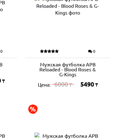
0
0
B
Мужская футболка APB
Reloaded - Blood Roses &
G-Kings
0
₸
6000
5490
Цена:
₸
₸