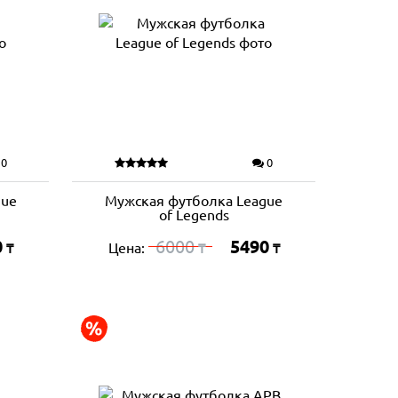
0
0
gue
Мужская футболка League
of Legends
0
6000
5490
Цена:
₸
₸
₸