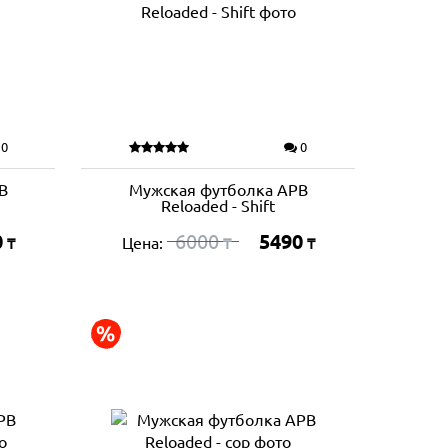
0
0
B
Мужская футболка APB
Reloaded - Shift
0
6000
5490
Цена:
₸
₸
₸