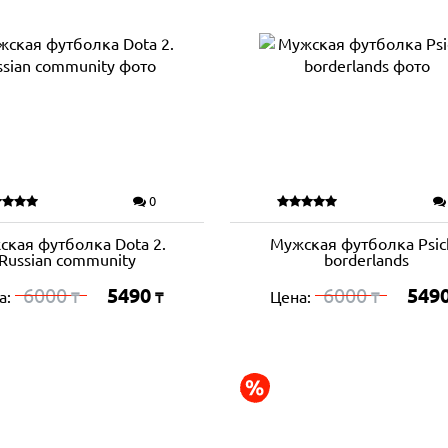
0
ская футболка Dota 2.
Мужская футболка Psic
Russian community
borderlands
6000
5490
6000
549
а:
Цена:
₸
₸
₸