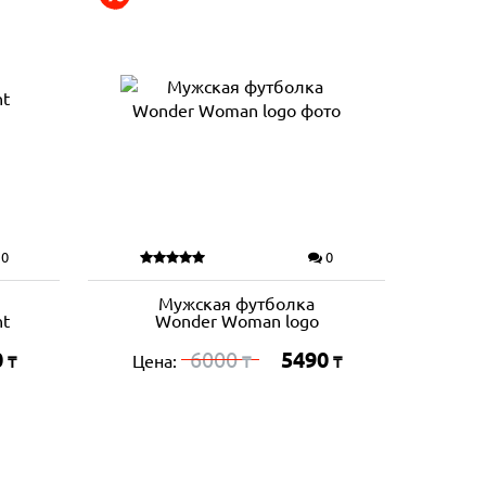
0
0
Мужская футболка
nt
Wonder Woman logo
0
6000
5490
Цена:
₸
₸
₸