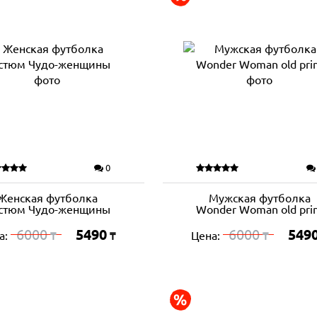
0
Женская футболка
Мужская футболка
стюм Чудо-женщины
Wonder Woman old pri
6000
5490
6000
549
а:
Цена:
₸
₸
₸