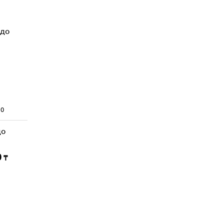
0
до
0
₸