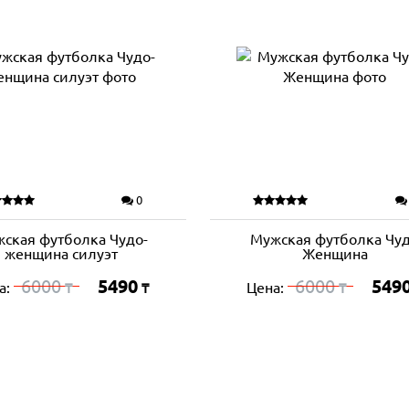
0
ская футболка Чудо-
Мужская футболка Чу
женщина силуэт
Женщина
6000
5490
6000
549
а:
Цена:
₸
₸
₸