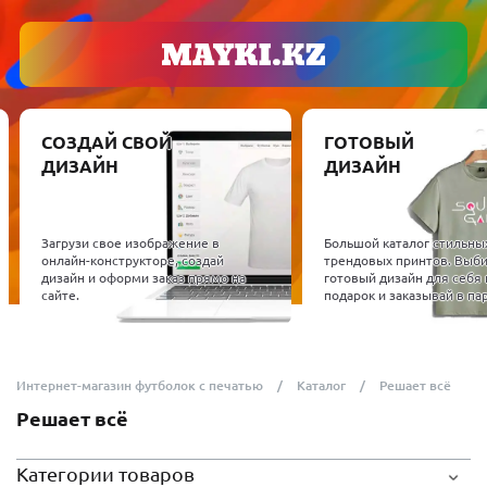
СОЗДАЙ СВОЙ
ГОТОВЫЙ
ДИЗАЙН
ДИЗАЙН
Загрузи свое изображение в
Большой каталог стильны
онлайн-конструкторе, создай
трендовых принтов. Выб
дизайн и оформи заказ прямо на
готовый дизайн для себя 
сайте.
подарок и заказывай в пар
Интернет-магазин футболок с печатью
Каталог
Решает всё
Решает всё
Категории товаров