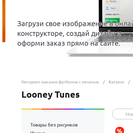
Загрузи свое изображение в онла
конструкторе, создай дизайн и
оформи заказ прямо на сайте.
Интернет-магазин футболок с печатью
Каталог
Looney Tunes
Но
Товары без рисунков