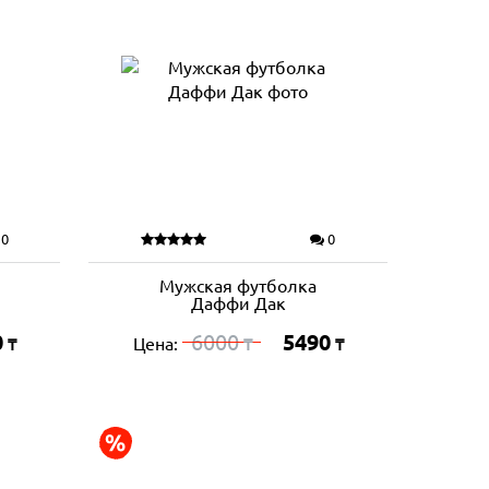
0
0
Мужская футболка
Даффи Дак
0
6000
5490
Цена:
₸
₸
₸