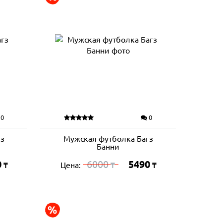
0
0
гз
Мужская футболка Багз
Банни
0
6000
5490
Цена:
₸
₸
₸