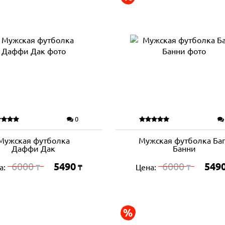
0
Мужская футболка
Мужская футболка Ба
Даффи Дак
Банни
6000
5490
6000
549
а:
Цена:
₸
₸
₸