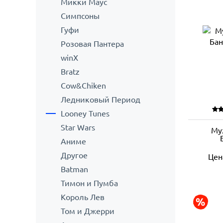
Микки Маус
Симпсоны
Гуфи
Розовая Пантера
winX
Bratz
Cow&Chiken
Ледниковый Период
Looney Tunes
Star Wars
Му
Аниме
Другое
Цен
Batman
Тимон и Пумба
Король Лев
Том и Джерри