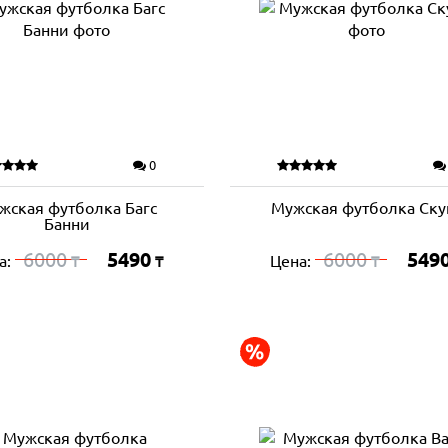
0
жская футболка Багс
Мужская футболка Ску
Банни
6000
5490
6000
549
а:
Цена:
₸
₸
₸