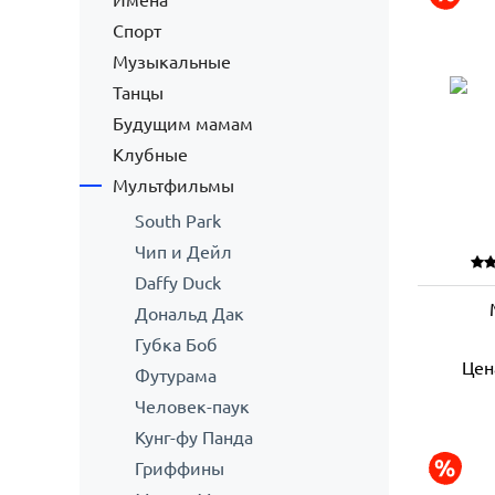
Имена
Спорт
Музыкальные
Танцы
Будущим мамам
Клубные
Мультфильмы
South Park
Чип и Дейл
Daffy Duck
Дональд Дак
Губка Боб
Цен
Футурама
Человек-паук
Кунг-фу Панда
Гриффины