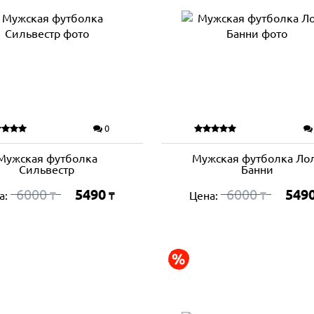
0
Мужская футболка
Мужская футболка Ло
Сильвестр
Банни
6000
5490
6000
549
а:
Цена:
₸
₸
₸