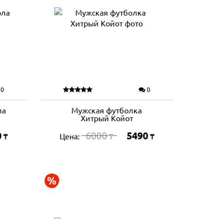
0
0
ла
Мужская футболка
Хитрый Койот
0
6000
5490
Цена:
₸
₸
₸