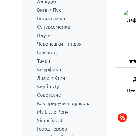
Аладдин
Винни Пух
Белоснежка
Суперсемейка
Плуто
Черепашки Ниндзя
Гарфилд
Тачки
Смурфики
Лило и Стич
Д
Скуби-Ду
Цен
Советские
Как приручить дракона
My Little Pony
Simon's Cat
Город героев