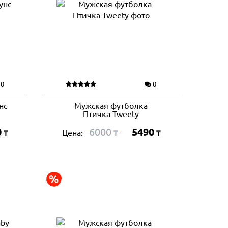
0
0
нс
Мужская футболка
Птичка Tweety
0
6000
5490
Цена:
₸
₸
₸