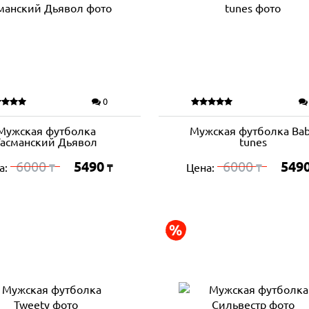
0
Мужская футболка
Мужская футболка Ba
Тасманский Дьявол
tunes
6000
5490
6000
549
а:
Цена:
₸
₸
₸