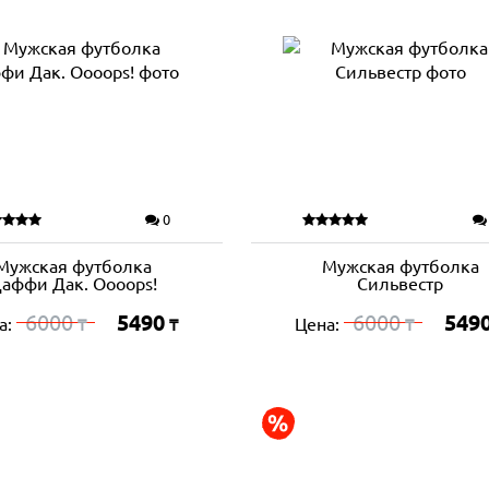
0
Мужская футболка
Мужская футболка
аффи Дак. Oooops!
Сильвестр
6000
5490
6000
549
а:
Цена:
₸
₸
₸