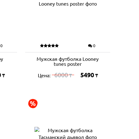
0
0
by
Мужская футболка Looney
tunes poster
0
6000
5490
Цена:
₸
₸
₸