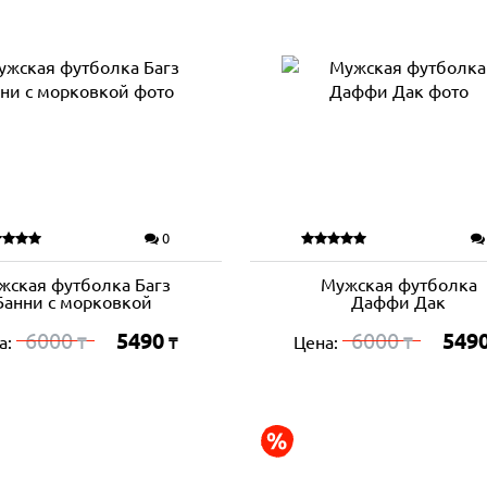
0
жская футболка Багз
Мужская футболка
Банни с морковкой
Даффи Дак
6000
5490
6000
549
а:
Цена:
₸
₸
₸