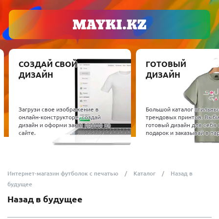
СОЗДАЙ СВОЙ
ГОТОВЫЙ
ДИЗАЙН
ДИЗАЙН
Загрузи свое изображение в
Большой каталог стильны
онлайн-конструкторе, создай
трендовых принтов. Выб
дизайн и оформи заказ прямо на
готовый дизайн для себя 
сайте.
подарок и заказывай в пар
Интернет-магазин футболок с печатью
Каталог
Назад в
будущее
Назад в будущее