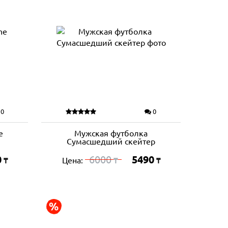
0
0
e
Мужская футболка
Сумасшедший скейтер
0
6000
5490
Цена:
₸
₸
₸