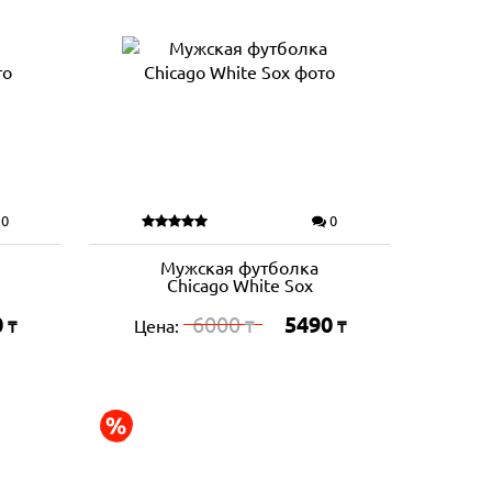
0
0
Мужская футболка
Chicago White Sox
0
6000
5490
Цена:
₸
₸
₸