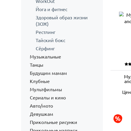
WorkOut
Йога и фитнес
Здоровый образ жизни
(ЗОЖ)
Рестлинг
Тайский бокс
Сёрфинг
Музыкальные
Танцы
Будущим мамам
Му
Клубные
and
Мультфильмы
Цен
Сериалы и кино
Авто/мото
Девушкам
Прикольные рисунки
Прикольные надписи