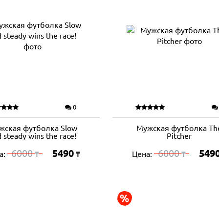
0
жская футболка Slow
Мужская футболка Th
 steady wins the race!
Pitcher
6000
5490
6000
549
а:
Цена:
₸
₸
₸