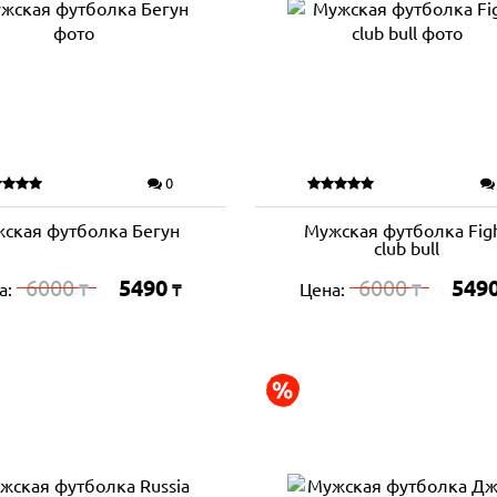
0
ская футболка Бегун
Мужская футболка Fig
club bull
6000
5490
6000
549
а:
Цена:
₸
₸
₸