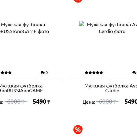
0
Мужская футболка
Мужская футболка Av
#noRUSSIAnoGAME
Cardio
6000
5490
6000
549
а:
Цена:
₸
₸
₸