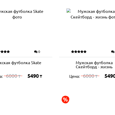
0
ская футболка Skate
Мужская футболка
Скейтборд - жизнь
6000
5490
6000
549
а:
Цена:
₸
₸
₸