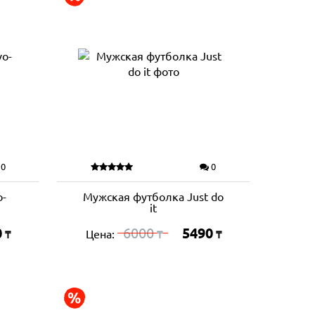
0
0
o-
Мужская футболка Just do
it
0
6000
5490
Цена:
₸
₸
₸