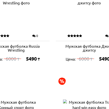
0
ская футболка Russia
Мужская футболка Джи
Wrestling
джитсу
6000
5490
6000
549
а:
Цена:
₸
₸
₸