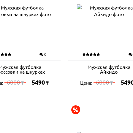
0
Мужская футболка
Мужская футболка
оссовки на шнурках
Айкидо
6000
5490
6000
549
а:
Цена:
₸
₸
₸