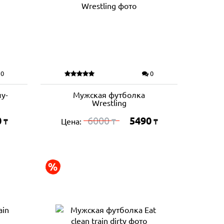
0
0
у-
Мужская футболка
Wrestling
0
6000
5490
Цена:
₸
₸
₸