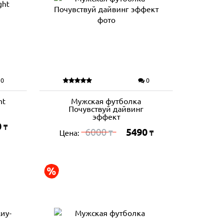
0
0
ht
Мужская футболка
Почувствуй дайвинг
эффект
0
₸
6000
5490
Цена:
₸
₸