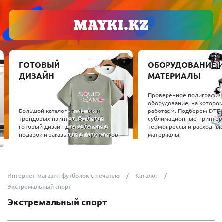
ГОТОВЫЙ
ОБОРУДОВАНИЕ 
ДИЗАЙН
МАТЕРИАЛЫ
Проверенное полиграфич
оборудование, на которо
Большой каталог стильных и
работаем. Подберем DTF,
трендовых принтов. Выбирай
сублимационные принтер
готовый дизайн для себя или в
термопрессы и расходны
подарок и заказывай в пару кликов.
материалы.
Интернет-магазин футболок с печатью
Каталог
Экстремальный спорт
Экстремальный спорт