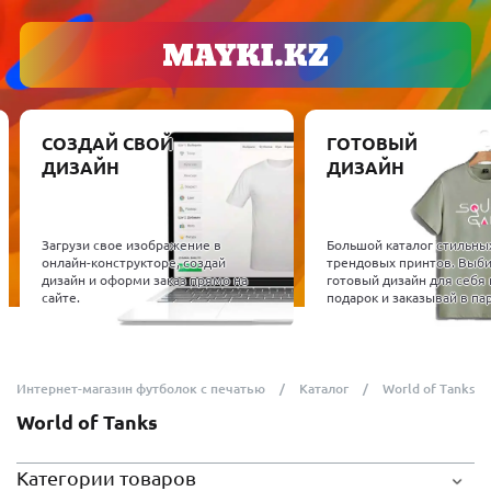
СОЗДАЙ СВОЙ
ГОТОВЫЙ
ДИЗАЙН
ДИЗАЙН
Загрузи свое изображение в
Большой каталог стильны
онлайн-конструкторе, создай
трендовых принтов. Выб
дизайн и оформи заказ прямо на
готовый дизайн для себя 
сайте.
подарок и заказывай в пар
Интернет-магазин футболок с печатью
Каталог
World of Tanks
World of Tanks
Категории товаров